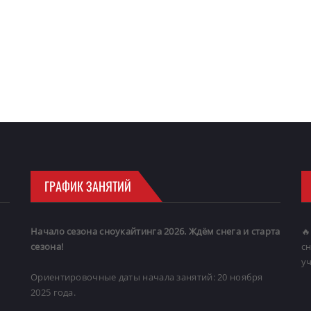
ГРАФИК ЗАНЯТИЙ
Начало сезона сноукайтинга 2026. Ждём снега и старта
🔥
сезона!
с
уч
Ориентировочные даты начала занятий: 20 ноября
2025 года.