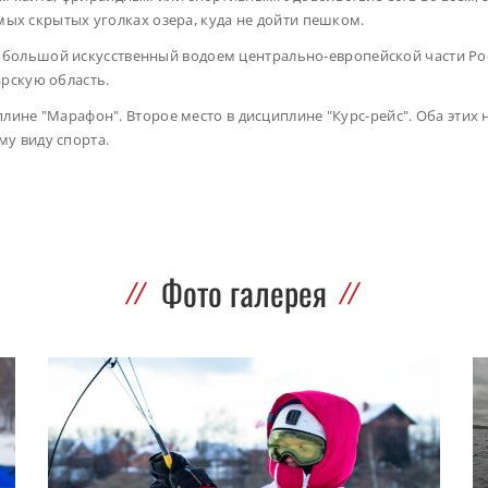
амых скрытых уголках озера, куда не дойти пешком.
большой искусственный водоем центрально-европейской части Ро
рскую область.
иплине "Марафон". Второе место в дисциплине "Курс-рейс". Оба эти
у виду спорта.
Фото галерея