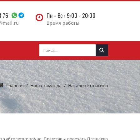
38 76
Пн - Вс : 9:00 - 20:00
@mail.ru
Время работы
Главная
/
Наша команда
/
Наталья Котыгина
это абсолютно точно. Представь, проехать Плещеево