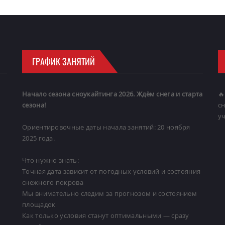
ГРАФИК ЗАНЯТИЙ
Начало сезона сноукайтинга 2026. Ждём снега и старта
🔥
сезона!
с
уч
Ориентировочные даты начала занятий: 20 ноября
2025 года.
Что нужно знать:
Точная дата зависит от погодных условий и состояния
снежного покрова
Мы внимательно следим за прогнозом и состоянием
площадок
Как только условия станут оптимальными — сразу