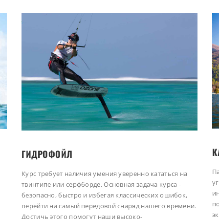
К
ГИДРОФОЙЛ
П
Курс требует наличия умения уверенно кататься на
у
твинтипе или серфборде. Основная задача курса -
и
безопасно, быстро и избегая классических ошибок,
п
перейти на самый передовой снаряд нашего времени.
э
Достичь этого помогут наши высоко-