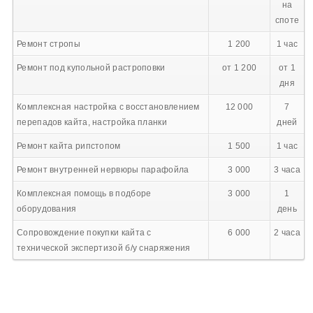
на
споте
Ремонт стропы
1 200
1 час
Ремонт под купольной растроповки
от 1 200
от 1
дня
Комплексная настройка с восстановлением
12 000
7
перепадов кайта, настройка планки
дней
Ремонт кайта рипстопом
1 500
1 час
Ремонт внутренней нервюры парафойла
3 000
3 часа
Комплексная помощь в подборе
3 000
1
оборудования
день
Сопровождение покупки кайта с
6 000
2 часа
технической экспертизой б/у снаряжения