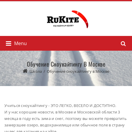
Menu
Обучение Сноукайтингу В Москве
Школа
/
Обучение сноукайтингу в Москве
Учиться сноукайтингу - ЭТО ЛЕГКО, ВЕСЕЛО И ДОСТУПНО.
И у нас хорошие новости, в Москве и Московской области 3
месяца в году есть зима и снег, поэтому вы можете превратить
замерзшее озеро, водохранилище или обычное поле в страну
чудес для катания на кайте.