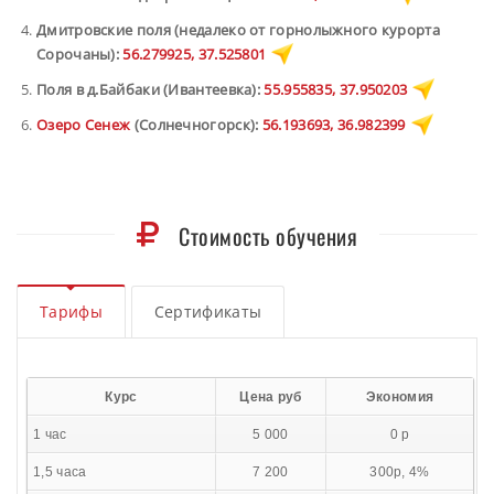
Дмитровские поля (недалеко от горнолыжного курорта
Сорочаны):
56.279925, 37.525801
Поля в д.Байбаки (Ивантеевка):
55.955835, 37.950203
Озеро Сенеж
(Солнечногорск):
56.193693, 36.982399
Стоимость обучения
Тарифы
Сертификаты
Курс
Цена руб
Экономия
1 час
5 000
0 р
1,5 часа
7 200
300р, 4%