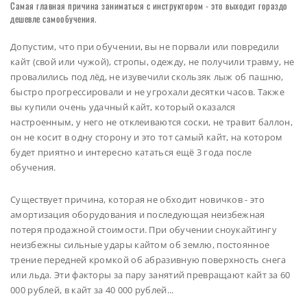
Самая главная причина заниматься с инструктором - это выходит гораздо
дешевле самообучения.
Допустим, что при обучении, вы не порвали или повредили
кайт (свой или чужой), стропы, одежду, не получили травму, не
провалились под лёд, не изувечили скользяк лыж об пашню,
быстро прогрессировали и не угрохали десятки часов. Также
вы купили очень удачный кайт, который оказался
настроенным, у него не отклеиваются соски, не травит баллон,
он не косит в одну сторону и это тот самый кайт, на котором
будет приятно и интересно кататься ещё 3 года после
обучения.
Существует причина, которая не обходит новичков - это
амортизация оборудования и последующая неизбежная
потеря продажной стоимости. При обучении сноукайтингу
неизбежны сильные удары кайтом об землю, постоянное
трение передней кромкой об абразивную поверхность снега
или льда. Эти факторы за пару занятий превращают кайт за 60
000 рублей, в кайт за 40 000 рублей...