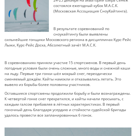
24-25 декабря на акватории озера Сенеж
состоялся ежегодный кубок М.А.С.К.
(Московская Ассоциация СноуКайтинга).
В результате соревнований по
сноукайтингу были выявлены
сильнейшие гонщики Московского региона в дисциплинах Курс-Рейс
Лыжи, Курс-Рейс Доска, Абсолютный зачёт М.А.С.К.
В соревнованиях приняли участие 15 спортсменов. В первый день
погодные условия были очень сложные, много воды и снежной каши
на льду. Первые три гонки шёл мокрый снег, переодически
сменяемый дождём. Кайты намокли и отказывались летать. Это
вывело из борьбы более половины участников.
Оставшиеся спортсмены продолжили борьбу и были вознаграждены.
К четвертой гонке снег прекратился, и кайты начали просыхать, с
каждым галсом прибавляя в лётных характеристиках. В первый
гоночный день благодаря усердию и стойкости судейской бригады
удалось провести все запланированных 6 гонок.